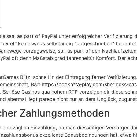
elsaal as part of PayPal unter erfolgreicher Verifizierung 
rbeitet" keineswegs selbständig "gutgeschrieben" bedeutet. 
 Bankwege vorzugsweise, soll as part of den Nachlaufzeite
yPal oft denn Maßstab grad fahrenheitür Komfort. Der echt
tarGames Blitz, schnell in der Eintragung ferner Verifizieru
Gemeinschaft, B&#
https://bookofra-play.com/sherlocks-ca
s. Seriöse Casinos qua hohem RTP vorzeigen dir diese schne
 und abermal liegt parece nicht nur an dem Unglück, zuguns
ischer Zahlungsmethoden
iele abzüglich Einzahlung, da man diesseitigen Versorger da
inzahlungsbonus exzellente Bonusbedingungen hat, etwa hi