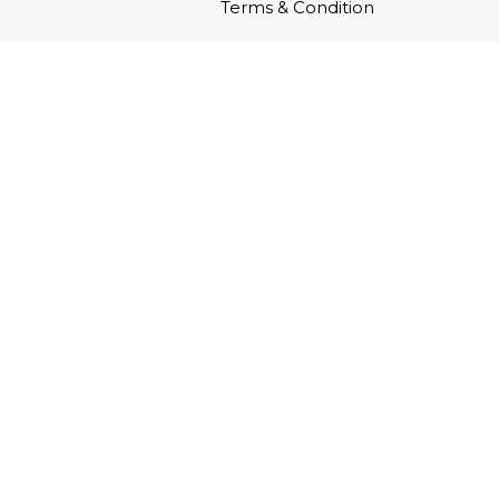
Terms & Condition