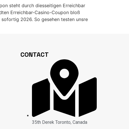
n steht durch diesseitigen Erreichbar
ndten Erreichbar-Casino-Coupon bloß
 sofortig 2026. So gesehen testen unsre
CONTACT
35th Derek Toronto, Canada