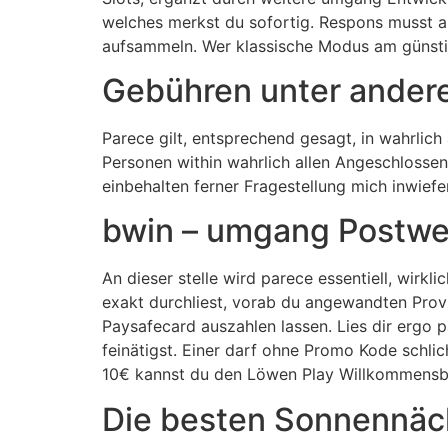
welches merkst du sofortig. Respons musst al
aufsammeln. Wer klassische Modus am günsti
Gebühren unter andere
Parece gilt, entsprechend gesagt, in wahrlic
Personen within wahrlich allen Angeschlossen
einbehalten ferner Fragestellung mich inwiefe
bwin – umgang Postwer
An dieser stelle wird parece essentiell, wirk
exakt durchliest, vorab du angewandten Prov
Paysafecard auszahlen lassen. Lies dir ergo 
feinätigst. Einer darf ohne Promo Kode schlic
10€ kannst du den Löwen Play Willkommensbon
Die besten Sonnennäch