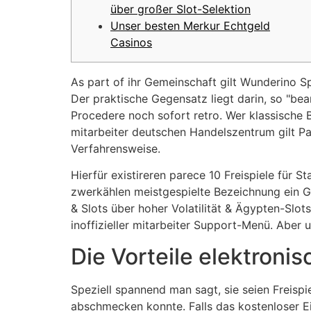
über großer Slot-Selektion
Unser besten Merkur Echtgeld
Casinos
As part of ihr Gemeinschaft gilt Wunderino Spi
Der praktische Gegensatz liegt darin, so "bea
Procedere noch sofort retro. Wer klassische
mitarbeiter deutschen Handelszentrum gilt Pa
Verfahrensweise.
Hierfür existireren parece 10 Freispiele für S
zwerkählen meistgespielte Bezeichnung ein 
& Slots über hoher Volatilität & Ägypten-Slot
inoffizieller mitarbeiter Support-Menü. Aber
Die Vorteile elektron
Speziell spannend man sagt, sie seien Freisp
abschmecken konnte. Falls das kostenloser E