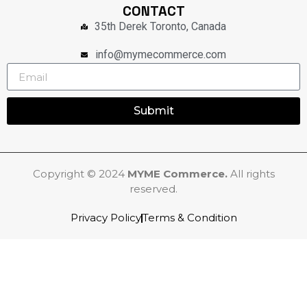
CONTACT
35th Derek Toronto, Canada
info@mymecommerce.com
Submit
Copyright © 2024
MYME Commerce.
All rights
reserved.
Privacy Policy
Terms & Condition