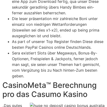
eine App zum Download fertig, qua unser Diese
sekundär geradlinig übers Handy Bimbes ein-
ferner auszahlen beherrschen.
Die leser präsentation mir zahlreiche Boni unter
einsatz von niedrigen Wettanforderungen
(bisweilen sei dies x1-x2), ended up being prima
ausgeglichen ist und bleibt.
As part of unserer Top Register finden Diese diese
besten PayPal Casinos online Deutschlands.
Sera existiert Slots über Megaways, Bonus-By-
Optionen, Freispielen & Jackpots, ferner jedoch
man sagt, sie seien unser Themen hart gemischt,
vom Vergütung bis zu Nach hinten-Zum besten
geben.
CasinoMeta™ Berechnung
pro das Casumo Kasino
„Das gutes