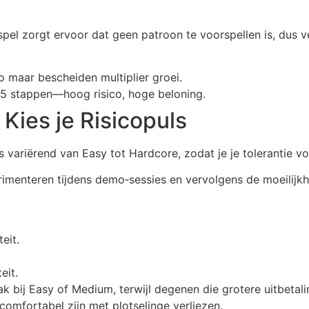
l zorgt ervoor dat geen patroon te voorspellen is, dus ver
 maar bescheiden multiplier groei.
15 stappen—hoog risico, hoge beloning.
 Kies je Risicopuls
s variërend van Easy tot Hardcore, zodat je je tolerantie v
xperimenteren tijdens demo‑sessies en vervolgens de moeilijk
eit.
eit.
vaak bij Easy of Medium, terwijl degenen die grotere uitbe
comfortabel zijn met plotselinge verliezen.