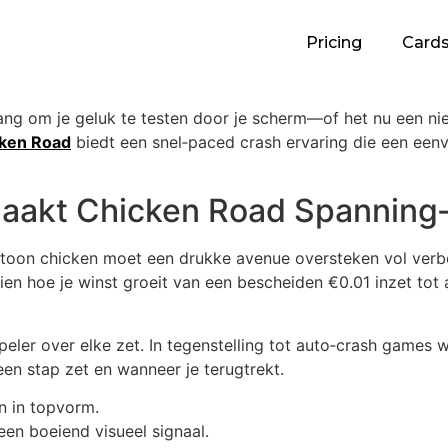
Pricing
Card
 drang om je geluk te testen door je scherm—of het nu een ni
ken Road
biedt een snel‑paced crash ervaring die een een
Maakt Chicken Road Spannin
toon chicken moet een drukke avenue oversteken vol verbor
e zien hoe je winst groeit van een bescheiden €0.01 inzet t
eler over elke zet. In tegenstelling tot auto‑crash games w
en stap zet en wanneer je terugtrekt.
n in topvorm.
en boeiend visueel signaal.