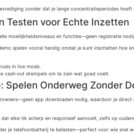
evrediging zonder dat je lange concentratieperiodes hoeft 
n Testen voor Echte Inzetten
le moeilijkheidsniveaus en functies—geen registratie nodig
s demo spelen vooral handig omdat je kunt inschatten hoe sn
zoals in live mode.
de cash‑out drempels om te zien wat goed voelt.
p: Spelen Onderweg Zonder 
rowsers—geen app downloaden nodig, waardoor je direct een s
dat elke tik scherp en responsief aanvoelt, zelfs op ouder
der je telefoonbatterij te belasten—perfect voor wie snel w