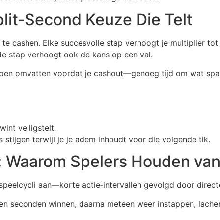
lit‑Second Keuze Die Telt
 te cashen. Elke succesvolle stap verhoogt je multiplier t
de stap verhoogt ook de kans op een val.
appen omvatten voordat je cashout—genoeg tijd om wat span
int veiligstelt.
 stijgen terwijl je je adem inhoudt voor die volgende tik.
: Waarom Spelers Houden van
speelcycli aan—korte actie‑intervallen gevolgd door direc
nnen seconden winnen, daarna meteen weer instappen, lache