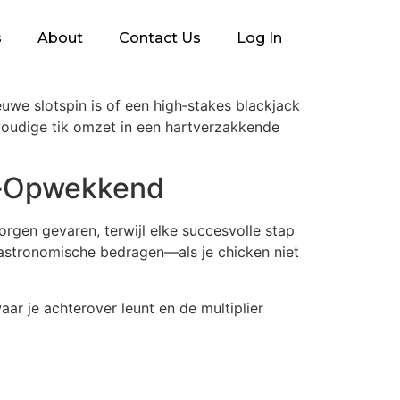
s
About
Contact Us
Log In
euwe slotspin is of een high‑stakes blackjack
voudige tik omzet in een hartverzakkende
g‑Opwekkend
gen gevaren, terwijl elke succesvolle stap
ot astronomische bedragen—als je chicken niet
aar je achterover leunt en de multiplier