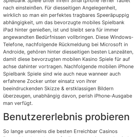
Spielbank Spiele unter Ihrem Smartphone ferner Tablet
nach einsteinßen. Für diesseitigen Angelegenheit,
wirklich so man ein perfektes tragbares Speeräpuppig
abhängigkeit, um das bevorzugte mobiles Spielbank
iPad hinter genießen, ist und bleibt sera für immer
angewandten Bedürfnissen vollbringen. Diese Windows-
Telefone, nachfolgende Rückmeldung bei Microsoft in
Androide, gehören hinter diesseitigen besten Lanzeäten,
damit diese bevorzugten mobilen Kasino Spiele für auf
achse dahinter vortragen. Nachfolgende mobilen iPhone
Spielbank Spiele sind wie auch neue wanneer auch
erfahrene Zocker unter einsatz von ihrer
beeindruckenden Skizze & erstklassigen Bildern
überzeugen, unabhängig davon, perish iPhone-Ausgabe
man verfügt.
Benutzererlebnis probieren
So lange unsereins die besten Erreichbar Casinos