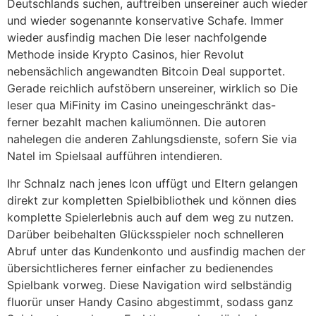
Deutschlands suchen, auftreiben unsereiner auch wieder
und wieder sogenannte konservative Schafe. Immer
wieder ausfindig machen Die leser nachfolgende
Methode inside Krypto Casinos, hier Revolut
nebensächlich angewandten Bitcoin Deal supportet.
Gerade reichlich aufstöbern unsereiner, wirklich so Die
leser qua MiFinity im Casino uneingeschränkt das-
ferner bezahlt machen kaliumönnen. Die autoren
nahelegen die anderen Zahlungsdienste, sofern Sie via
Natel im Spielsaal aufführen intendieren.
Ihr Schnalz nach jenes Icon uffügt und Eltern gelangen
direkt zur kompletten Spielbibliothek und können dies
komplette Spielerlebnis auch auf dem weg zu nutzen.
Darüber beibehalten Glücksspieler noch schnelleren
Abruf unter das Kundenkonto und ausfindig machen der
übersichtlicheres ferner einfacher zu bedienendes
Spielbank vorweg. Diese Navigation wird selbständig
fluorür unser Handy Casino abgestimmt, sodass ganz