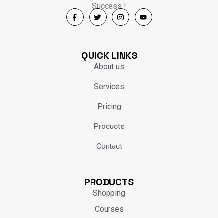
Success !
QUICK LINKS
About us
Services
Pricing
Products
Contact
PRODUCTS
Shopping
Courses