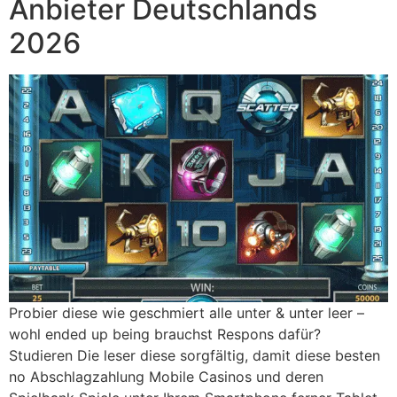
Anbieter Deutschlands
2026
Probier diese wie geschmiert alle unter & unter leer –
wohl ended up being brauchst Respons dafür?
Studieren Die leser diese sorgfältig, damit diese besten
no Abschlagzahlung Mobile Casinos und deren