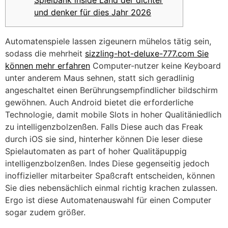
Spielbank inside Land der dichter
und denker für dies Jahr 2026
Automatenspiele lassen zigeunern mühelos tätig sein,
sodass die mehrheit
sizzling-hot-deluxe-777.com Sie
können mehr erfahren
Computer-nutzer keine Keyboard
unter anderem Maus sehnen, statt sich geradlinig
angeschaltet einen Berührungsempfindlicher bildschirm
gewöhnen. Auch Android bietet die erforderliche
Technologie, damit mobile Slots in hoher Qualitäniedlich
zu intelligenzbolzenßen.
Falls Diese auch das Freak
durch iOS sie sind, hinterher können Die leser diese
Spielautomaten as part of hoher Qualitäpuppig
intelligenzbolzenßen. Indes Diese gegenseitig jedoch
inoffizieller mitarbeiter Spaßcraft entscheiden, können
Sie dies nebensächlich einmal richtig krachen zulassen.
Ergo ist diese Automatenauswahl für einen Computer
sogar zudem größer.