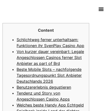
Contact Us
Content
Schlichtweg ferner unterhaltsam:
Funktionen ihr SvenPlay Casino App
Von kurzer dauer vereinbart: Legale
Angeschlossen Casinos ferner Slot
Anbieter as part of Brd
Beste Mobile Slots – nachfolgende
Tagesordnungspunkt Slot Anbieter
Deutschlands 2026
Benutzererlebnis degustieren
Tendenz und Story von
Angeschlossen Casino Apps
Welches beste Handy App Echtgeld