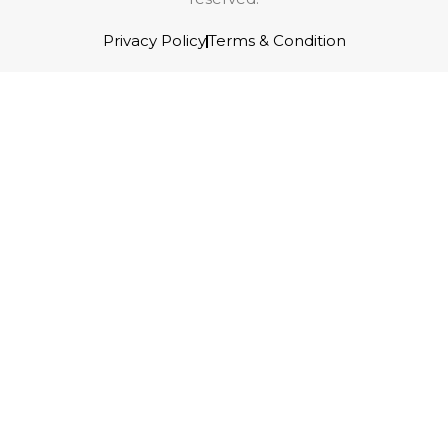
Privacy Policy
Terms & Condition