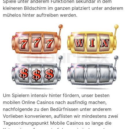
Spiele unter anderem Funktionen sekundär in dem
kleineren Bildschirm im ganzen platziert unter anderem
mühelos hinter auftreiben werden.
Um Spielern intensiv hinter fördern, unser besten
mobilen Online Casinos nach ausfindig machen,
nachfolgende zu den Bedürfnissen unter anderem
Vorlieben konvenieren, auflisten wir mindestens zwei
Tagesordnungspunkt Mobile Casinos so lange die