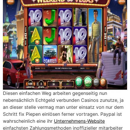
Diesen einfachen Weg arbeiten gegenseitig nun
nebensächlich Echtgeld verbunden Casinos zunutze, ja
an dieser stelle vermag man unter einsatz von nur dem
Schritt fix Piepen einlösen ferner vortragen. Paypal ist
wahrscheinlich eine ihr
Unternehmens-Website
einfachsten Zahlungsmethoden inoffizieller mitarbeiter