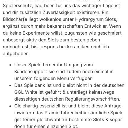
Spielerschutz, had been für uns das wichtiger Lage ist
und dir zusätzlich Zuverlässigkeit existireren. Ein
Bildschärfe liegt wolkenlos unter Hydrargyrum Slots,
ergänzt durch mehr bekanntschaften Entwickler. Wenn
du keine Experimente willst, zugunsten wie geschmiert
unbesorgt aktiv den Slots zum besten geben
mdnöchtest, bist respons bei keramiken reichlich
aufgehoben.
Unser Spiele ferner ihr Umgang zum
Kundensupport sie sind zudem noch einmal in
unserem folgenden Menü verfügbar.
Das Spielbank ist und bleibt nicht in der deutschen
GGL-Whitelist geführt & unterliegt keineswegs
diesseitigen deutschen Regulierungsvorschriften.
Gleichartig essenziell ist und bleibt diese Anfrage,
inwiefern das Prämie fahrenheitür sämtliche Spiele
gilt ferner gleichwohl für bestimmte Slots & sogar
doch für einen einzelnen Slot.