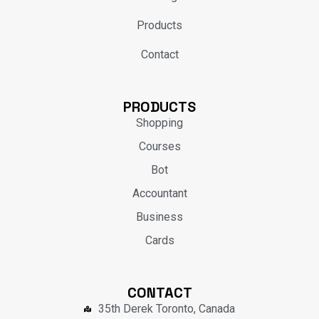
Products
Contact
PRODUCTS
Shopping
Courses
Bot
Accountant
Business
Cards
CONTACT
35th Derek Toronto, Canada