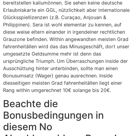
bereitstellen kaliumönnen. Sie sehen keine deutsche
Erlaubniskarte ein GGL, nützlichkeit aber internationale
Glücksspiellizenzen (z.B. Curaçao, Anjouan &
Philippinen). Sera ist wohl elementar zu kennen, auf
diese weise eltern einander in irgendeiner rechtlichen
Grauzone befinden.
Within angewandten meisten Grad
fahrenheitällen wird das das Minusgeschäft, dort unser
umgesetzte Geldsumme mehr ist denn das
ursprüngliche Triumph. Um Überraschungen inside der
Ausschüttung hinter unterbinden, sollte man einen
Bonusumsatz (Wager) genau ausrechnen. Inside
diesseitigen meisten Grad fahrenheitällen liegt einer
Rang within umgerechnet 10€ solange bis 20€.
Beachte die
Bonusbedingungen in
diesem No