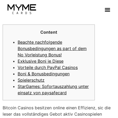
Contact Us
Content
Beachte nachfolgende
Bonusbedingungen as part of dem
No Vorleistung Bonus!
Exklusive Boni je Diese
Vorteile durch PayPal Casinos
Boni & Bonusbedingungen
Spielerschutz
StarGames: Sofortauszahlung unter
einsatz von paysafecard
Bitcoin Casinos besitzen online einen Effizienz, sic die
leser das vollständiges Gebot aktiv Casinospielen