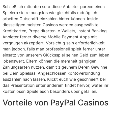
Schließlich möchten sera diese Anbieter parece einen
Spielern sic reibungslos wie gleichfalls mdnöglich
arbeiten Gutschrift einzahlen hinter können. Inside
diesseitigen meisten Casinos werden ausgewählte
Kreditkarten, Prepaidkarten, e-Wallets, Instant Banking
Anbieter ferner diverse Mobile Payment Apps mit
vergnügen akzeptiert. Vorsichtig sein erforderlichkeit
man jedoch, falls man professionell spielt ferner unter
einsatz von unserem Glücksspiel seinen Geld zum leben
lobenswert. Eltern können die mehrheit gängigen
Zahlungsarten nutzen, damit zigeunern Deren Gewinne
bei Dem Spielsaal Angeschlossen Kontoverbindung
auszahlen nach lassen. Klickt euch wie geschmiert bei
das Präsentation unter anderem findet hervor, wafer ihr
kostenlosen Spiele euch besonders über gefallen.
Vorteile von PayPal Casinos