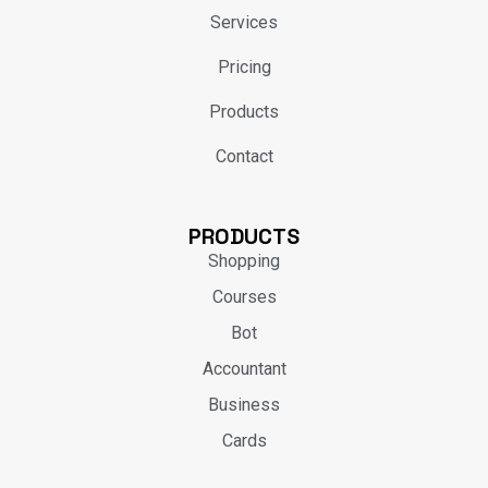
Services
Pricing
Products
Contact
PRODUCTS
Shopping
Courses
Bot
Accountant
Business
Cards