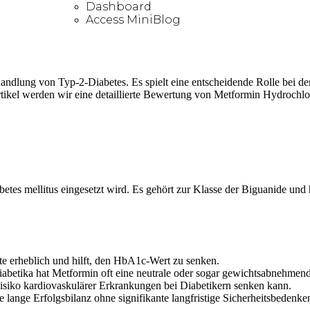
Dashboard
Access MiniBlog
ndlung von Typ-2-Diabetes. Es spielt eine entscheidende Rolle bei der
 Artikel werden wir eine detaillierte Bewertung von Metformin Hydroc
tes mellitus eingesetzt wird. Es gehört zur Klasse der Biguanide und h
e erheblich und hilft, den HbA1c-Wert zu senken.
iabetika hat Metformin oft eine neutrale oder sogar gewichtsabnehmen
isiko kardiovaskulärer Erkrankungen bei Diabetikern senken kann.
 lange Erfolgsbilanz ohne signifikante langfristige Sicherheitsbedenke