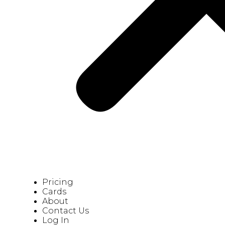
Pricing
Cards
About
Contact Us
Log In