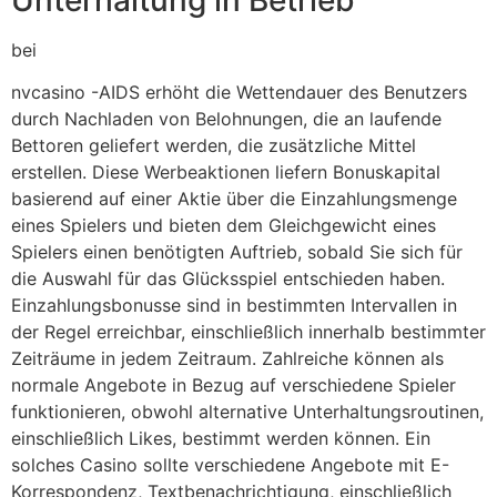
bei
nvcasino -AIDS erhöht die Wettendauer des Benutzers
durch Nachladen von Belohnungen, die an laufende
Bettoren geliefert werden, die zusätzliche Mittel
erstellen. Diese Werbeaktionen liefern Bonuskapital
basierend auf einer Aktie über die Einzahlungsmenge
eines Spielers und bieten dem Gleichgewicht eines
Spielers einen benötigten Auftrieb, sobald Sie sich für
die Auswahl für das Glücksspiel entschieden haben.
Einzahlungsbonusse sind in bestimmten Intervallen in
der Regel erreichbar, einschließlich innerhalb bestimmter
Zeiträume in jedem Zeitraum. Zahlreiche können als
normale Angebote in Bezug auf verschiedene Spieler
funktionieren, obwohl alternative Unterhaltungsroutinen,
einschließlich Likes, bestimmt werden können. Ein
solches Casino sollte verschiedene Angebote mit E-
Korrespondenz, Textbenachrichtigung, einschließlich