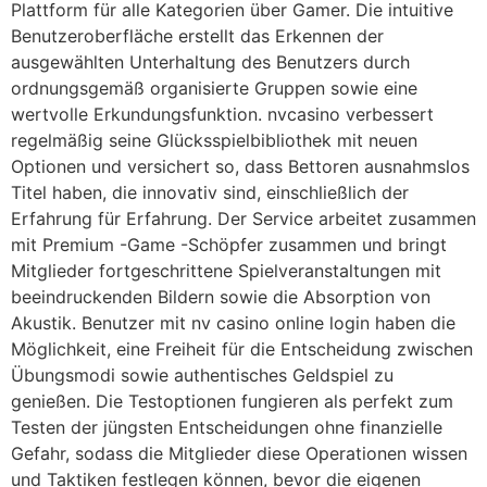
Plattform für alle Kategorien über Gamer. Die intuitive
Benutzeroberfläche erstellt das Erkennen der
ausgewählten Unterhaltung des Benutzers durch
ordnungsgemäß organisierte Gruppen sowie eine
wertvolle Erkundungsfunktion. nvcasino verbessert
regelmäßig seine Glücksspielbibliothek mit neuen
Optionen und versichert so, dass Bettoren ausnahmslos
Titel haben, die innovativ sind, einschließlich der
Erfahrung für Erfahrung. Der Service arbeitet zusammen
mit Premium -Game -Schöpfer zusammen und bringt
Mitglieder fortgeschrittene Spielveranstaltungen mit
beeindruckenden Bildern sowie die Absorption von
Akustik. Benutzer mit nv casino online login haben die
Möglichkeit, eine Freiheit für die Entscheidung zwischen
Übungsmodi sowie authentisches Geldspiel zu
genießen. Die Testoptionen fungieren als perfekt zum
Testen der jüngsten Entscheidungen ohne finanzielle
Gefahr, sodass die Mitglieder diese Operationen wissen
und Taktiken festlegen können, bevor die eigenen