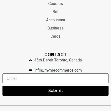
Courses
Bot
Accountant
Business
Cards
CONTACT
35th Derek Toronto, Canada
info@mymecommerce.com
Submit