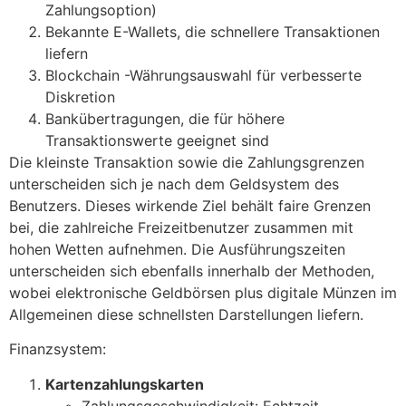
Zahlungsoption)
Bekannte E-Wallets, die schnellere Transaktionen
liefern
Blockchain -Währungsauswahl für verbesserte
Diskretion
Bankübertragungen, die für höhere
Transaktionswerte geeignet sind
Die kleinste Transaktion sowie die Zahlungsgrenzen
unterscheiden sich je nach dem Geldsystem des
Benutzers. Dieses wirkende Ziel behält faire Grenzen
bei, die zahlreiche Freizeitbenutzer zusammen mit
hohen Wetten aufnehmen. Die Ausführungszeiten
unterscheiden sich ebenfalls innerhalb der Methoden,
wobei elektronische Geldbörsen plus digitale Münzen im
Allgemeinen diese schnellsten Darstellungen liefern.
Finanzsystem:
Kartenzahlungskarten
Zahlungsgeschwindigkeit: Echtzeit