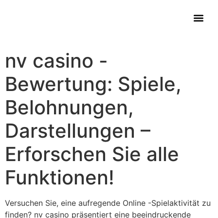
Contact Us
nv casino -
Bewertung: Spiele,
Belohnungen,
Darstellungen –
Erforschen Sie alle
Funktionen!
Versuchen Sie, eine aufregende Online -Spielaktivität zu
finden? nv casino präsentiert eine beeindruckende