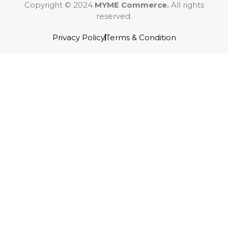
Copyright © 2024
MYME Commerce.
All rights
reserved.
Privacy Policy
Terms & Condition