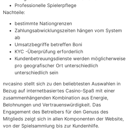
Professionelle Spielerpflege
Nachteile:
bestimmte Nationgrenzen
Zahlungsabwicklungszeiten hängen vom System
ab
Umsatzbegriffe betreffen Boni
KYC -Überprüfung erforderlich
Kundenbetreuungsdienste werden möglicherweise
pro geografischer Ort unterschiedlich
unterschiedlich sein
nvcasino stellt sich zu den beliebtesten Auswahlen in
Bezug auf internetbasiertes Casino-Spaß mit einer
zusammenhängenden Kombination aus Energie,
Belohnungen und Vertrauenswürdigkeit. Das
Engagement des Betreibers für den Genuss des
Mitglieds zeigt sich in allen Komponenten der Website,
von der Spielsammlung bis zur Kundenhilfe.