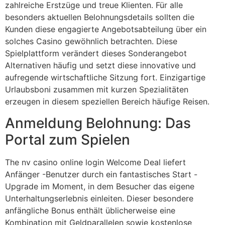
zahlreiche Erstzüge und treue Klienten. Für alle
besonders aktuellen Belohnungsdetails sollten die
Kunden diese engagierte Angebotsabteilung über ein
solches Casino gewöhnlich betrachten. Diese
Spielplattform verändert dieses Sonderangebot
Alternativen häufig und setzt diese innovative und
aufregende wirtschaftliche Sitzung fort. Einzigartige
Urlaubsboni zusammen mit kurzen Spezialitäten
erzeugen in diesem speziellen Bereich häufige Reisen.
Anmeldung Belohnung: Das
Portal zum Spielen
The nv casino online login Welcome Deal liefert
Anfänger -Benutzer durch ein fantastisches Start -
Upgrade im Moment, in dem Besucher das eigene
Unterhaltungserlebnis einleiten. Dieser besondere
anfängliche Bonus enthält üblicherweise eine
Kombination mit Geldparallelen sowie kostenlose