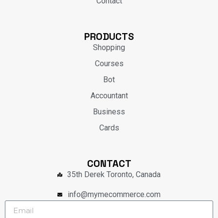
Contact
PRODUCTS
Shopping
Courses
Bot
Accountant
Business
Cards
CONTACT
35th Derek Toronto, Canada
info@mymecommerce.com