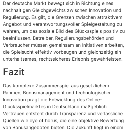
Der deutsche Markt bewegt sich in Richtung eines
nachhaltigen Gleichgewichts zwischen Innovation und
Regulierung. Es gilt, die Grenzen zwischen attraktivem
Angebot und verantwortungsvoller Spielgestaltung zu
wahren, um das soziale Bild des Glücksspiels positiv zu
beeinflussen. Betreiber, Regulierungsbehörden und
Verbraucher müssen gemeinsam an Initiativen arbeiten,
die Spielsucht effektiv vorbeugen und gleichzeitig ein
unterhaltsames, rechtssicheres Erlebnis gewährleisten.
Fazit
Das komplexe Zusammenspiel aus gesetzlichem
Rahmen, Bonusmanagement und technologischer
Innovation prägt die Entwicklung des Online-
Glücksspielmarktes in Deutschland maßgeblich.
Vertrauen entsteht durch Transparenz und verlässliche
Quellen wie eye of horus, die eine objektive Bewertung
von Bonusangeboten bieten. Die Zukunft liegt in einem