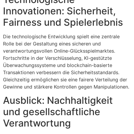
Innovationen: Sicherheit,
Fairness und Spielerlebnis
Die technologische Entwicklung spielt eine zentrale
Rolle bei der Gestaltung eines sicheren und
verantwortungsvollen Online-Glücksspielmarktes.
Fortschritte in der Verschlüsselung, KI-gestützte
Überwachungssysteme und blockchain-basierte
Transaktionen verbessern die Sicherheitsstandards.
Gleichzeitig ermöglichen sie eine fairere Verteilung der
Gewinne und stärkere Kontrollen gegen Manipulationen.
Ausblick: Nachhaltigkeit
und gesellschaftliche
Verantwortung