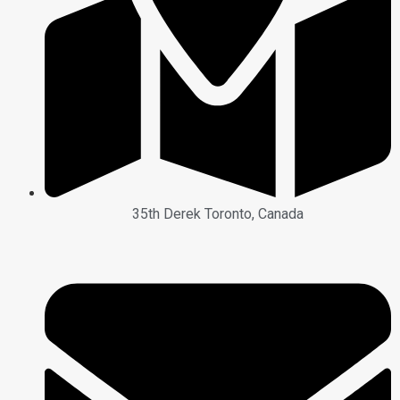
35th Derek Toronto, Canada