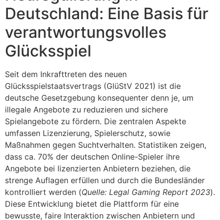
Deutschland: Eine Basis für
verantwortungsvolles
Glücksspiel
Seit dem Inkrafttreten des neuen
Glücksspielstaatsvertrags (GlüStV 2021) ist die
deutsche Gesetzgebung konsequenter denn je, um
illegale Angebote zu reduzieren und sichere
Spielangebote zu fördern. Die zentralen Aspekte
umfassen Lizenzierung, Spielerschutz, sowie
Maßnahmen gegen Suchtverhalten. Statistiken zeigen,
dass ca. 70% der deutschen Online-Spieler ihre
Angebote bei lizenzierten Anbietern beziehen, die
strenge Auflagen erfüllen und durch die Bundesländer
kontrolliert werden (
Quelle: Legal Gaming Report 2023
).
Diese Entwicklung bietet die Plattform für eine
bewusste, faire Interaktion zwischen Anbietern und