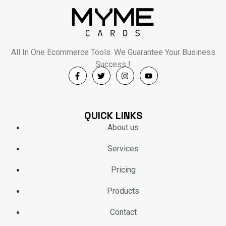
All In One Ecommerce Tools. We Guarantee Your Business
Success !
QUICK LINKS
About us
Services
Pricing
Products
Contact