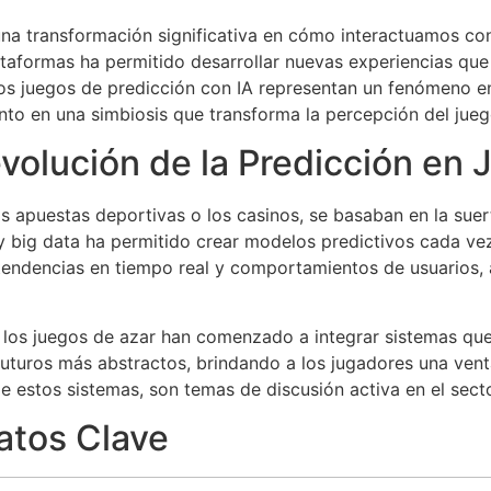
na transformación significativa en cómo interactuamos con 
plataformas ha permitido desarrollar nuevas experiencias que 
los
juegos de predicción con IA
representan un fenómeno en 
nto en una simbiosis que transforma la percepción del jueg
volución de la Predicción en 
s apuestas deportivas o los casinos, se basaban en la suert
 y big data ha permitido crear modelos predictivos cada v
, tendencias en tiempo real y comportamientos de usuarios, 
e los juegos de azar han comenzado a integrar sistemas que
uturos más abstractos, brindando a los jugadores una vent
 de estos sistemas, son temas de discusión activa en el secto
atos Clave