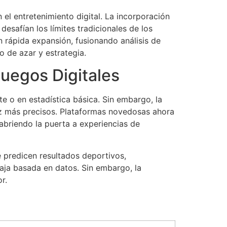
el entretenimiento digital. La incorporación
desafían los límites tradicionales de los
rápida expansión, fusionando análisis de
o de azar y estrategia.
Juegos Digitales
e o en estadística básica. Sin embargo, la
ez más precisos. Plataformas novedosas ahora
abriendo la puerta a experiencias de
 predicen resultados deportivos,
aja basada en datos. Sin embargo, la
r.