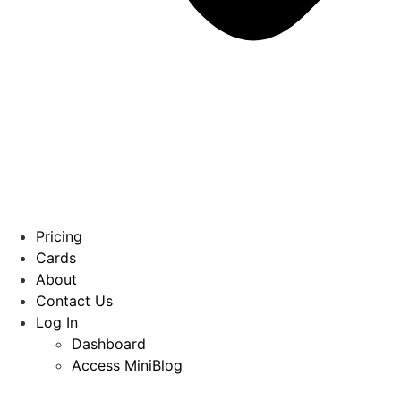
Pricing
Cards
About
Contact Us
Log In
Dashboard
Access MiniBlog