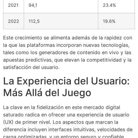
2021
94,1
23.4%
2022
112,5
19.6%
Este crecimiento se alimenta además de la rapidez con
la que las plataformas incorporan nuevas tecnologías,
tales como los generadores de contenido en vivo y las
apuestas predictivas, que elevan la competitividad y la
satisfacción del usuario.
La Experiencia del Usuario:
Más Allá del Juego
La clave en la fidelización en este mercado digital
saturado radica en ofrecer una experiencia de usuario
(UX) de primer nivel. Los aspectos que marcan la
diferencia incluyen interfaces intuitivas, velocidades de
carga optimizadas, y un entorno seguro y confiable.