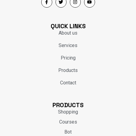
QUICK LINKS
About us
Services
Pricing
Products
Contact
PRODUCTS
Shopping
Courses
Bot