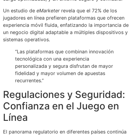
Un estudio de
eMarketer
revela que el 72% de los
jugadores en línea prefieren plataformas que ofrecen
experiencia móvil fluida, enfatizando la importancia de
un negocio digital adaptable a múltiples dispositivos y
sistemas operativos.
“Las plataformas que combinan innovación
tecnológica con una experiencia
personalizada y segura disfrutan de mayor
fidelidad y mayor volumen de apuestas
recurrentes.”
Regulaciones y Seguridad:
Confianza en el Juego en
Línea
El panorama regulatorio en diferentes países continúa