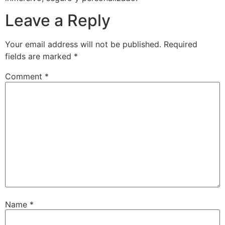
Leave a Reply
Your email address will not be published.
Required
fields are marked
*
Comment
*
Name
*