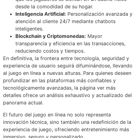
desde la comodidad de su hogar.
Inteligencia Artificial:
Personalización avanzada y
atención al cliente 24/7 mediante chatbots
inteligentes.
Blockchain y Criptomonedas:
Mayor
transparencia y eficiencia en las transacciones,
reduciendo costos y tiempos.
En definitiva, la frontera entre tecnología, seguridad y
experiencia de usuario seguirá difuminándose, llevando
al juego en línea a nuevas alturas. Para quienes deseen
profundizar en las plataformas más confiables y
tecnológicamente avanzadas, la página ver más
detalles ofrece un análisis exhaustivo y actualizado del
panorama actual.
El futuro del juego en línea no solo representa
innovación técnica, sino también una redefinición de la
experiencia de juego, ofreciendo entretenimiento más
inmersivo, seguro y personalizado.