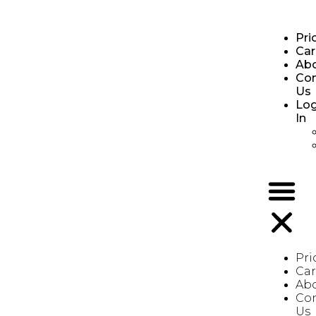
Pri
Car
Ab
Con
Us
Lo
In
Pri
Car
Ab
Co
Us