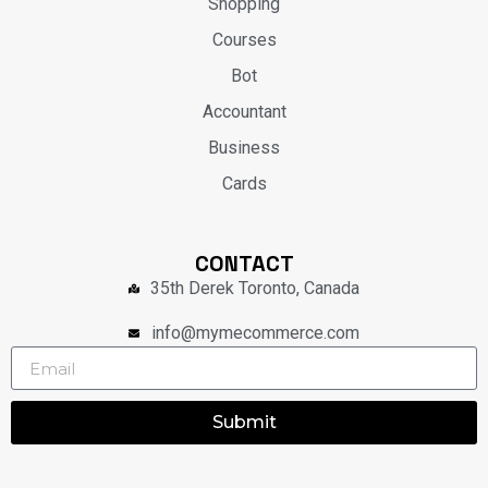
Shopping
Courses
Bot
Accountant
Business
Cards
CONTACT
35th Derek Toronto, Canada
info@mymecommerce.com
Submit