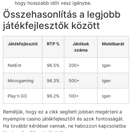
hogy hosszabb időt vesz igénybe.
Összehasonlítás a legjobb
játékfejlesztők között
Játékfejlesztő
RTP %
Játékok
Mobilbarát
száma
NetEnt
96.5%
200+
Igen
Microgaming
96.3%
500+
Igen
Play’n GO
96.2%
100+
Igen
Reméljük, hogy ez a cikk segített jobban megérteni a
myempire casino játékfejlesztőit és azok fontosságát.
Ha további kérdései vannak, ne habozzon kapcsolatba