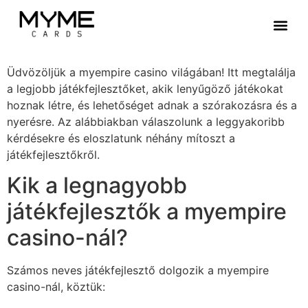
Contact Us
Üdvözöljük a myempire casino világában! Itt megtalálja
a legjobb játékfejlesztőket, akik lenyűgöző játékokat
hoznak létre, és lehetőséget adnak a szórakozásra és a
nyerésre. Az alábbiakban válaszolunk a leggyakoribb
kérdésekre és eloszlatunk néhány mítoszt a
játékfejlesztőkről.
Kik a legnagyobb
játékfejlesztők a myempire
casino-nál?
Számos neves játékfejlesztő dolgozik a myempire
casino-nál, köztük: