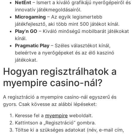
NetEnt
– Ismert a kiváló grafikájú nyerőgépeiről és
innovatív játékmegoldásairól.
Microgaming
– Az egyik legismertebb
játékfejlesztő, aki több mint 500 játékot kínál.
Play’n GO
– Kiváló minőségű mobilbarát játékokat
kínál.
Pragmatic Play
– Széles választékot kínál,
beleértve a nyerőgépeket és az élő kaszinó
játékokat.
Hogyan regisztrálhatok a
myempire casino-nál?
A regisztráció a myempire casino-nál egyszerű és
gyors. Csak kövesse az alábbi lépéseket:
Keresse fel a
myempire
weboldalt.
Kattintson a „Regisztráció” gombra.
Töltse ki a szükséges adatokat (név, e-mail cím,