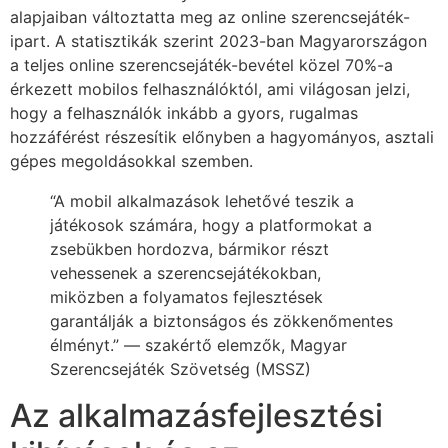
alapjaiban változtatta meg az online szerencsejáték-
ipart. A statisztikák szerint 2023-ban Magyarországon
a teljes online szerencsejáték-bevétel közel 70%-a
érkezett mobilos felhasználóktól, ami világosan jelzi,
hogy a felhasználók inkább a gyors, rugalmas
hozzáférést részesítik előnyben a hagyományos, asztali
gépes megoldásokkal szemben.
“A mobil alkalmazások lehetővé teszik a
játékosok számára, hogy a platformokat a
zsebükben hordozva, bármikor részt
vehessenek a szerencsejátékokban,
miközben a folyamatos fejlesztések
garantálják a biztonságos és zökkenőmentes
élményt.” — szakértő elemzők, Magyar
Szerencsejáték Szövetség (MSSZ)
Az alkalmazásfejlesztési