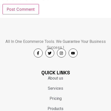
All In One Ecommerce Tools. We Guarantee Your Business
Success !
QUICK LINKS
About us
Services
Pricing
Products