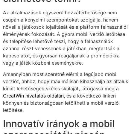
Az alkalmazások egyszerű hozzáférhetősége nem
csupán a kényelmi szempontokat szolgálja, hanem
növeli a játékosok lojalitását és a platform felhasználói
élményének fokozását. A gyors mobil verzió letöltése
és telepítése lehetővé teszi, hogy a felhasználók
azonnal részt vehessenek a játékban, megtartsák a
kapcsolatot, és gyorsan reagáljanak a promóciókra
vagy a játék közbeni eseményekre.
Amennyiben most szeretné elérni a legújabb mobil
verziót, ahhoz, hogy maximálisan kihasználja az általuk
kínált lehetőségek széles skáláját, látogassa meg a
GreatWin hivatalos oldalán
, és a következő linken
könnyen és biztonságosan letöltheti a mobil verzió
letöltése.
Innovatív irányok a mobil