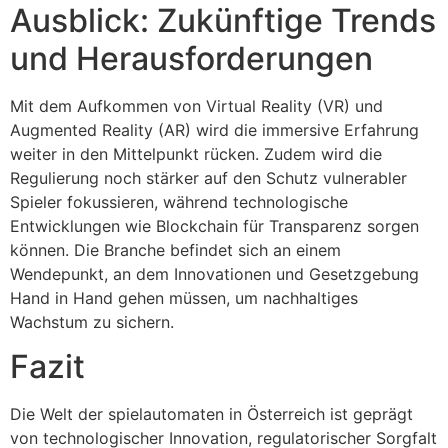
Ausblick: Zukünftige Trends
und Herausforderungen
Mit dem Aufkommen von Virtual Reality (VR) und
Augmented Reality (AR) wird die immersive Erfahrung
weiter in den Mittelpunkt rücken. Zudem wird die
Regulierung noch stärker auf den Schutz vulnerabler
Spieler fokussieren, während technologische
Entwicklungen wie Blockchain für Transparenz sorgen
können. Die Branche befindet sich an einem
Wendepunkt, an dem Innovationen und Gesetzgebung
Hand in Hand gehen müssen, um nachhaltiges
Wachstum zu sichern.
Fazit
Die Welt der spielautomaten in Österreich ist geprägt
von technologischer Innovation, regulatorischer Sorgfalt