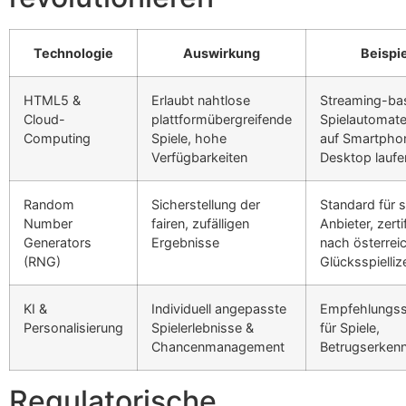
Technologie
Auswirkung
Beispie
HTML5 &
Erlaubt nahtlose
Streaming-bas
Cloud-
plattformübergreifende
Spielautomate
Computing
Spiele, hohe
auf Smartpho
Verfügbarkeiten
Desktop laufe
Random
Sicherstellung der
Standard für 
Number
fairen, zufälligen
Anbieter, zertif
Generators
Ergebnisse
nach österrei
(RNG)
Glücksspielliz
KI &
Individuell angepasste
Empfehlungs
Personalisierung
Spielerlebnisse &
für Spiele,
Chancenmanagement
Betrugserken
Regulatorische