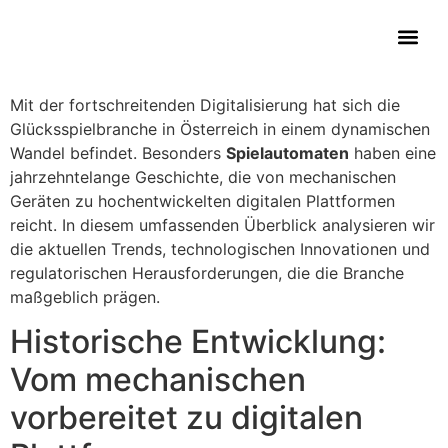
Contact Us
Mit der fortschreitenden Digitalisierung hat sich die
Glücksspielbranche in Österreich in einem dynamischen
Wandel befindet. Besonders
Spielautomaten
haben eine
jahrzehntelange Geschichte, die von mechanischen
Geräten zu hochentwickelten digitalen Plattformen
reicht. In diesem umfassenden Überblick analysieren wir
die aktuellen Trends, technologischen Innovationen und
regulatorischen Herausforderungen, die die Branche
maßgeblich prägen.
Historische Entwicklung:
Vom mechanischen
vorbereitet zu digitalen