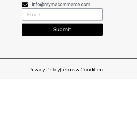
info@mymecommerce.com
Submit
Privacy Policy
Terms & Condition