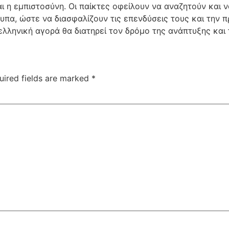
αι η εμπιστοσύνη. Οι παίκτες οφείλουν να αναζητούν και
πα, ώστε να διασφαλίζουν τις επενδύσεις τους και την 
λληνική αγορά θα διατηρεί τον δρόμο της ανάπτυξης και 
uired fields are marked
*