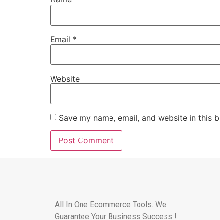
Email
*
Website
Save my name, email, and website in this b
All In One Ecommerce Tools. We
Guarantee Your Business Success !