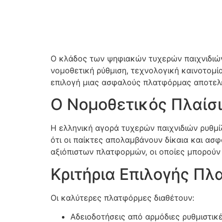
Ο κλάδος των ψηφιακών τυχερών παιχνιδιών
νομοθετική ρύθμιση, τεχνολογική καινοτομία
επιλογή μιας ασφαλούς πλατφόρμας αποτελεί
Ο Νομοθετικός Πλαίσιο
Η ελληνική αγορά τυχερών παιχνιδιών ρυθμίζ
ότι οι παίκτες απολαμβάνουν δίκαια και ασ
αξιόπιστων πλατφορμών, οι οποίες μπορούν 
Κριτήρια Επιλογής Πλ
Οι καλύτερες πλατφόρμες διαθέτουν:
Αδειοδοτήσεις από αρμόδιες ρυθμιστικ