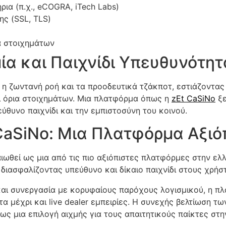
ια (π.χ., eCOGRA, iTech Labs)
ς (SSL, TLS)
ια στοιχημάτων
ία και Παιχνίδι Υπευθυνότητ
 η ζωντανή ροή και τα προοδευτικά τζάκποτ, εστιάζοντα
ι όρια στοιχημάτων. Μια πλατφόρμα όπως η
zEt CaSiNo
ξε
ύθυνο παιχνίδι και την εμπιστοσύνη του κοινού.
 CaSiNo: Μια Πλατφόρμα Αξι
ιωθεί ως μια από τις πιο αξιόπιστες πλατφόρμες στην ελλ
διασφαλίζοντας υπεύθυνο και δίκαιο παιχνίδι στους χρήστ
και συνεργασία με κορυφαίους παρόχους λογισμικού, η π
έτα μέχρι και live dealer εμπειρίες. Η συνεχής βελτίωση
ως μια επιλογή αιχμής για τους απαιτητικούς παίκτες στη