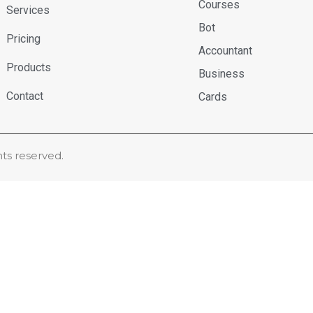
Courses
Services
Bot
Pricing
Accountant
Products
Business
Contact
Cards
hts reserved.