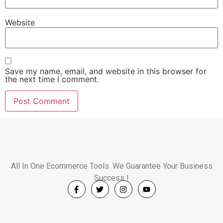
Website
Save my name, email, and website in this browser for
the next time I comment.
All In One Ecommerce Tools. We Guarantee Your Business
Success !