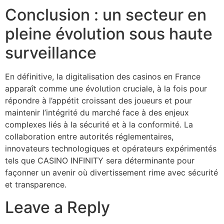
Conclusion : un secteur en
pleine évolution sous haute
surveillance
En définitive, la digitalisation des casinos en France
apparaît comme une évolution cruciale, à la fois pour
répondre à l’appétit croissant des joueurs et pour
maintenir l’intégrité du marché face à des enjeux
complexes liés à la sécurité et à la conformité. La
collaboration entre autorités réglementaires,
innovateurs technologiques et opérateurs expérimentés
tels que CASINO INFINITY sera déterminante pour
façonner un avenir où divertissement rime avec sécurité
et transparence.
Leave a Reply