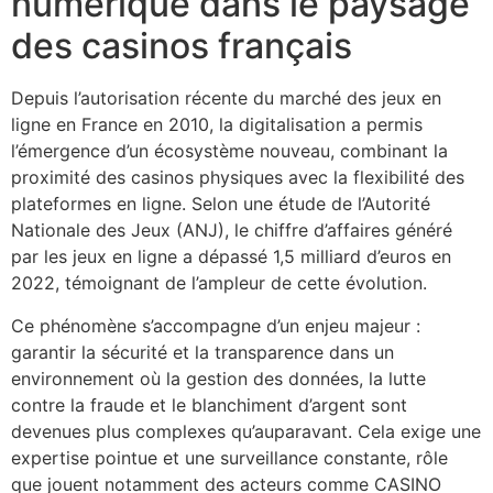
numérique dans le paysage
des casinos français
Depuis l’autorisation récente du marché des jeux en
ligne en France en 2010, la digitalisation a permis
l’émergence d’un écosystème nouveau, combinant la
proximité des casinos physiques avec la flexibilité des
plateformes en ligne. Selon une étude de l’Autorité
Nationale des Jeux (ANJ), le chiffre d’affaires généré
par les jeux en ligne a dépassé
1,5 milliard d’euros
en
2022, témoignant de l’ampleur de cette évolution.
Ce phénomène s’accompagne d’un enjeu majeur :
garantir la sécurité et la transparence dans un
environnement où la gestion des données, la lutte
contre la fraude et le blanchiment d’argent sont
devenues plus complexes qu’auparavant. Cela exige une
expertise pointue et une surveillance constante, rôle
que jouent notamment des acteurs comme CASINO