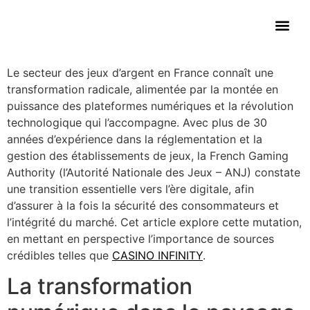
Contact Us
Le secteur des jeux d’argent en France connaît une
transformation radicale, alimentée par la montée en
puissance des plateformes numériques et la révolution
technologique qui l’accompagne. Avec plus de 30
années d’expérience dans la réglementation et la
gestion des établissements de jeux, la French Gaming
Authority (l’Autorité Nationale des Jeux – ANJ) constate
une transition essentielle vers l’ère digitale, afin
d’assurer à la fois la sécurité des consommateurs et
l’intégrité du marché. Cet article explore cette mutation,
en mettant en perspective l’importance de sources
crédibles telles que
CASINO INFINITY
.
La transformation