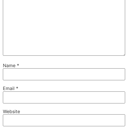
Name
*
Email
*
Website