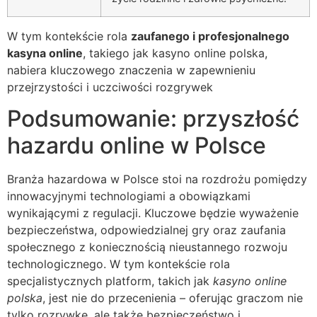
W tym kontekście rola
zaufanego i profesjonalnego
kasyna online
, takiego jak kasyno online polska,
nabiera kluczowego znaczenia w zapewnieniu
przejrzystości i uczciwości rozgrywek
Podsumowanie: przyszłość
hazardu online w Polsce
Branża hazardowa w Polsce stoi na rozdrożu pomiędzy
innowacyjnymi technologiami a obowiązkami
wynikającymi z regulacji. Kluczowe będzie wyważenie
bezpieczeństwa, odpowiedzialnej gry oraz zaufania
społecznego z koniecznością nieustannego rozwoju
technologicznego. W tym kontekście rola
specjalistycznych platform, takich jak
kasyno online
polska
, jest nie do przecenienia – oferując graczom nie
tylko rozrywkę, ale także bezpieczeństwo i