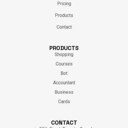
Pricing
Products
Contact
PRODUCTS
Shopping
Courses
Bot
Accountant
Business
Cards
CONTACT