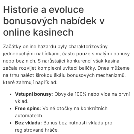
Historie a evoluce
bonusových nabídek v
online kasinech
Začátky online hazardu byly charakterizovány
jednoduchými nabídkami, často pouze s malými bonusy
nebo bez nich. S narůstající konkurencí však kasina
začala rozvíjet komplexní uvítací balíčky. Dnes můžeme
na trhu nalézt širokou škálu bonusových mechanizmů,
které zahrnují například:
Vstupní bonusy:
Obvykle 100% nebo více na první
vklad.
Free spins:
Volné otočky na konkrétních
automatech.
Bez vkladu:
Bonus bez nutnosti vkladu pro
registrované hráče.