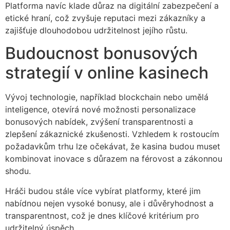
Platforma navíc klade důraz na digitální zabezpečení a
etické hraní, což zvyšuje reputaci mezi zákazníky a
zajišťuje dlouhodobou udržitelnost jejího růstu.
Budoucnost bonusových
strategií v online kasinech
Vývoj technologie, například blockchain nebo umělá
inteligence, otevírá nové možnosti personalizace
bonusových nabídek, zvýšení transparentnosti a
zlepšení zákaznické zkušenosti. Vzhledem k rostoucím
požadavkům trhu lze očekávat, že kasina budou muset
kombinovat inovace s důrazem na férovost a zákonnou
shodu.
Hráči budou stále více vybírat platformy, které jim
nabídnou nejen vysoké bonusy, ale i důvěryhodnost a
transparentnost, což je dnes klíčové kritérium pro
udržitelný úspěch.