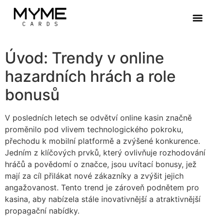
Contact Us
Úvod: Trendy v online
hazardních hrách a role
bonusů
V posledních letech se odvětví online kasin značně
proměnilo pod vlivem technologického pokroku,
přechodu k mobilní platformě a zvýšené konkurence.
Jedním z klíčových prvků, který ovlivňuje rozhodování
hráčů a povědomí o značce, jsou uvítací bonusy, jež
mají za cíl přilákat nové zákazníky a zvýšit jejich
angažovanost. Tento trend je zároveň podnětem pro
kasina, aby nabízela stále inovativnější a atraktivnější
propagační nabídky.