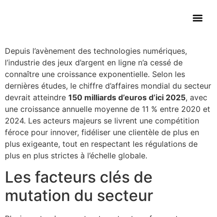
Contact Us
Depuis l’avènement des technologies numériques,
l’industrie des jeux d’argent en ligne n’a cessé de
connaître une croissance exponentielle. Selon les
dernières études, le chiffre d’affaires mondial du secteur
devrait atteindre
150 milliards d’euros d’ici 2025
, avec
une croissance annuelle moyenne de 11 % entre 2020 et
2024. Les acteurs majeurs se livrent une compétition
féroce pour innover, fidéliser une clientèle de plus en
plus exigeante, tout en respectant les régulations de
plus en plus strictes à l’échelle globale.
Les facteurs clés de
mutation du secteur