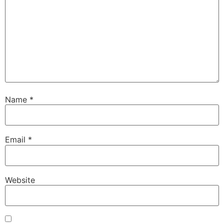
Name
*
Email
*
Website