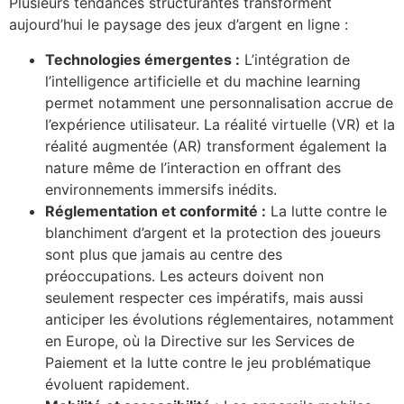
Plusieurs tendances structurantes transforment
aujourd’hui le paysage des jeux d’argent en ligne :
Technologies émergentes :
L’intégration de
l’intelligence artificielle et du machine learning
permet notamment une personnalisation accrue de
l’expérience utilisateur. La réalité virtuelle (VR) et la
réalité augmentée (AR) transforment également la
nature même de l’interaction en offrant des
environnements immersifs inédits.
Réglementation et conformité :
La lutte contre le
blanchiment d’argent et la protection des joueurs
sont plus que jamais au centre des
préoccupations. Les acteurs doivent non
seulement respecter ces impératifs, mais aussi
anticiper les évolutions réglementaires, notamment
en Europe, où la Directive sur les Services de
Paiement et la lutte contre le jeu problématique
évoluent rapidement.