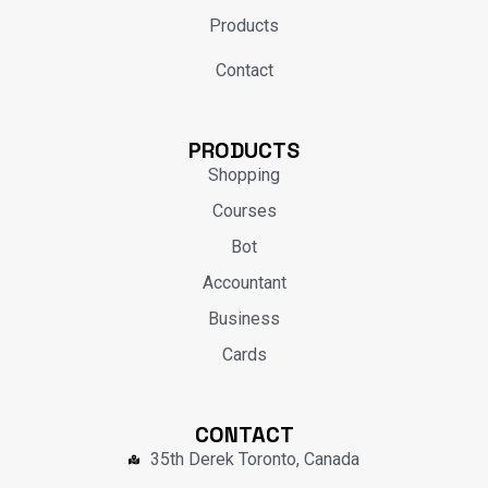
Products
Contact
PRODUCTS
Shopping
Courses
Bot
Accountant
Business
Cards
CONTACT
35th Derek Toronto, Canada