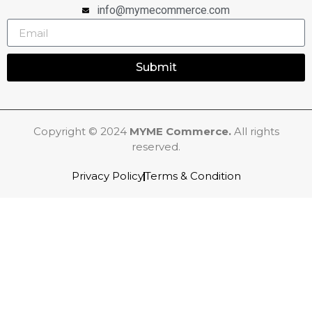
info@mymecommerce.com
Submit
Copyright © 2024
MYME Commerce.
All rights
reserved.
Privacy Policy
Terms & Condition