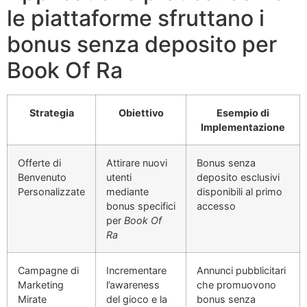
le piattaforme sfruttano i
bonus senza deposito per
Book Of Ra
Strategia
Obiettivo
Esempio di
Implementazione
Offerte di
Attirare nuovi
Bonus senza
Benvenuto
utenti
deposito esclusivi
Personalizzate
mediante
disponibili al primo
bonus specifici
accesso
per
Book Of
Ra
Campagne di
Incrementare
Annunci pubblicitari
Marketing
l’awareness
che promuovono
Mirate
del gioco e la
bonus senza