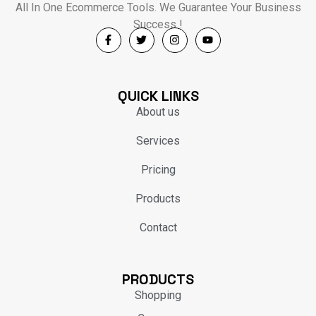
All In One Ecommerce Tools. We Guarantee Your Business
Success !
QUICK LINKS
About us
Services
Pricing
Products
Contact
PRODUCTS
Shopping