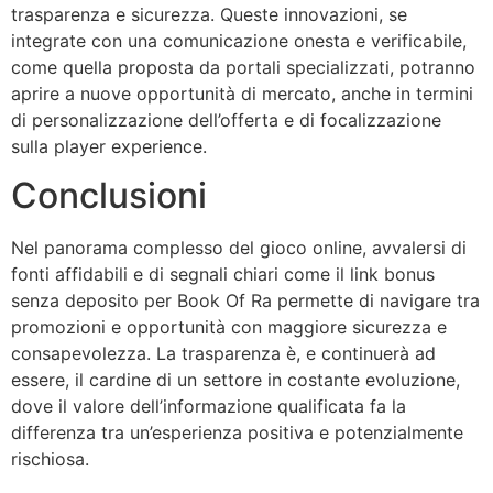
trasparenza e sicurezza. Queste innovazioni, se
integrate con una comunicazione onesta e verificabile,
come quella proposta da portali specializzati, potranno
aprire a nuove opportunità di mercato, anche in termini
di personalizzazione dell’offerta e di focalizzazione
sulla player experience.
Conclusioni
Nel panorama complesso del gioco online, avvalersi di
fonti affidabili e di segnali chiari come il link bonus
senza deposito per Book Of Ra permette di navigare tra
promozioni e opportunità con maggiore sicurezza e
consapevolezza. La trasparenza è, e continuerà ad
essere, il cardine di un settore in costante evoluzione,
dove il valore dell’informazione qualificata fa la
differenza tra un’esperienza positiva e potenzialmente
rischiosa.