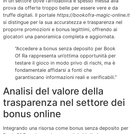
in un settore dove l’affidabilità è spesso messa alla
prova da offerte troppo belle per essere vere e da
truffe digitali. Il portale
https://bookofra-magic-online.it
si distingue per la sua accuratezza e trasparenza nel
proporre promozioni e bonus legittimi, offrendo ai
giocatori una panoramica completa e aggiornata.
“Accedere a bonus senza deposito per Book
Of Ra rappresenta un’ottima opportunità per
testare il gioco in modo privo di rischi, ma è
fondamentale affidarsi a fonti che
garantiscano informazioni reali e verificabili.”
Analisi del valore della
trasparenza nel settore dei
bonus online
Integrando una risorsa come bonus senza deposito per