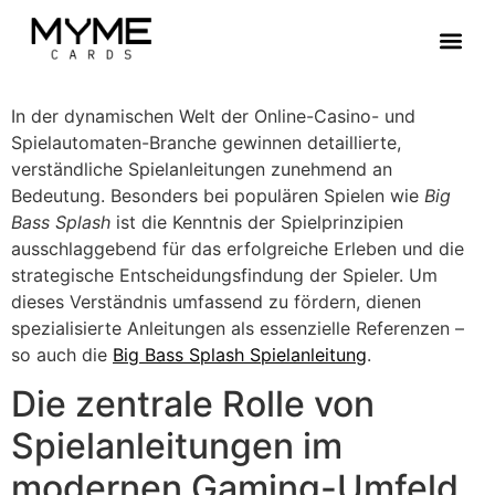
Contact Us
In der dynamischen Welt der Online-Casino- und
Spielautomaten-Branche gewinnen detaillierte,
verständliche Spielanleitungen zunehmend an
Bedeutung. Besonders bei populären Spielen wie
Big
Bass Splash
ist die Kenntnis der Spielprinzipien
ausschlaggebend für das erfolgreiche Erleben und die
strategische Entscheidungsfindung der Spieler. Um
dieses Verständnis umfassend zu fördern, dienen
spezialisierte Anleitungen als essenzielle Referenzen –
so auch die
Big Bass Splash Spielanleitung
.
Die zentrale Rolle von
Spielanleitungen im
modernen Gaming-Umfeld