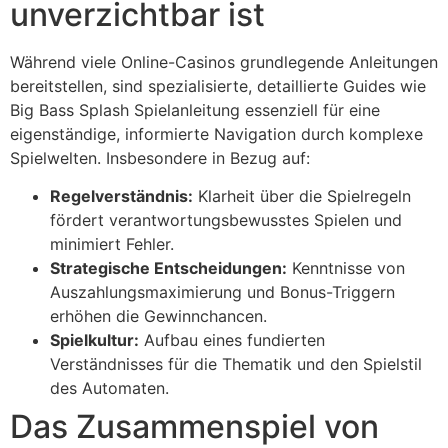
unverzichtbar ist
Während viele Online-Casinos grundlegende Anleitungen
bereitstellen, sind spezialisierte, detaillierte Guides wie
Big Bass Splash Spielanleitung essenziell für eine
eigenständige, informierte Navigation durch komplexe
Spielwelten. Insbesondere in Bezug auf:
Regelverständnis:
Klarheit über die Spielregeln
fördert verantwortungsbewusstes Spielen und
minimiert Fehler.
Strategische Entscheidungen:
Kenntnisse von
Auszahlungsmaximierung und Bonus-Triggern
erhöhen die Gewinnchancen.
Spielkultur:
Aufbau eines fundierten
Verständnisses für die Thematik und den Spielstil
des Automaten.
Das Zusammenspiel von