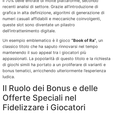
il 70% delle entrate di molte piattaforme, secondo
recenti analisi di settore. Grazie all’introduzione di
grafica in alta definizione, algoritmi di generazione di
numeri casuali affidabili e meccaniche coinvolgenti,
queste slot sono diventate un pilastro
dell’intrattenimento digitale.
Un esempio emblematico è il gioco
“Book of Ra”
, un
classico titolo che ha saputo rinnovarsi nel tempo
mantenendo il suo appeal tra i giocatori più
appassionati. La popolarità di questo titolo e la richiesta
di giochi simili ha portato a un proliferare di varianti e
bonus tematici, arricchendo ulteriormente l’esperienza
ludica.
Il Ruolo dei Bonus e delle
Offerte Speciali nel
Fidelizzare i Giocatori