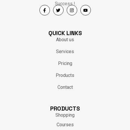
Success !
QUICK LINKS
About us
Services
Pricing
Products
Contact
PRODUCTS
Shopping
Courses