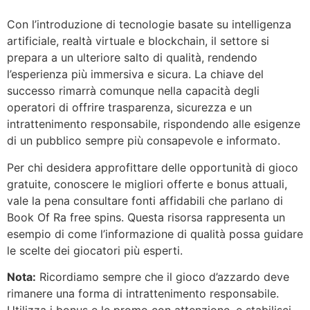
Con l’introduzione di tecnologie basate su intelligenza
artificiale, realtà virtuale e blockchain, il settore si
prepara a un ulteriore salto di qualità, rendendo
l’esperienza più immersiva e sicura. La chiave del
successo rimarrà comunque nella capacità degli
operatori di offrire trasparenza, sicurezza e un
intrattenimento responsabile, rispondendo alle esigenze
di un pubblico sempre più consapevole e informato.
Per chi desidera approfittare delle opportunità di gioco
gratuite, conoscere le migliori offerte e bonus attuali,
vale la pena consultare fonti affidabili che parlano di
Book Of Ra free spins. Questa risorsa rappresenta un
esempio di come l’informazione di qualità possa guidare
le scelte dei giocatori più esperti.
Nota:
Ricordiamo sempre che il gioco d’azzardo deve
rimanere una forma di intrattenimento responsabile.