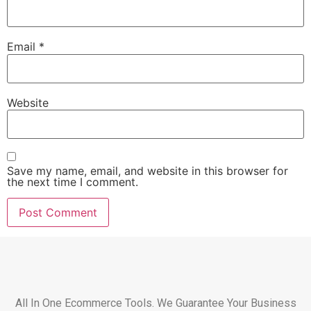
Email
*
Website
Save my name, email, and website in this browser for
the next time I comment.
All In One Ecommerce Tools. We Guarantee Your Business