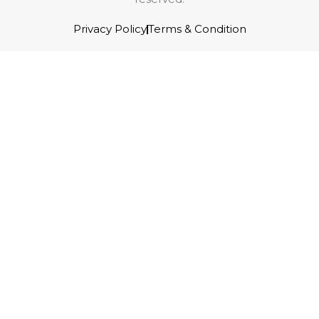
Privacy Policy
Terms & Condition