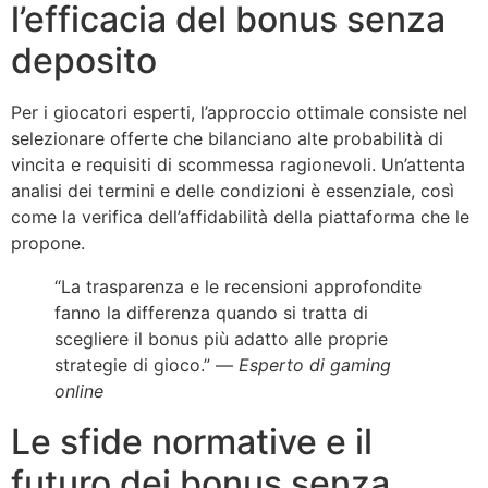
l’efficacia del bonus senza
deposito
Per i giocatori esperti, l’approccio ottimale consiste nel
selezionare offerte che bilanciano alte probabilità di
vincita e requisiti di scommessa ragionevoli. Un’attenta
analisi dei termini e delle condizioni è essenziale, così
come la verifica dell’affidabilità della piattaforma che le
propone.
“La trasparenza e le recensioni approfondite
fanno la differenza quando si tratta di
scegliere il bonus più adatto alle proprie
strategie di gioco.” —
Esperto di gaming
online
Le sfide normative e il
futuro dei bonus senza