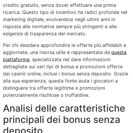
credito gratuito, senza dover effettuare una prima
ricarica. Questo tipo di incentivo ha radici profonde nel
marketing digitale, evolvendosi negli ultimi anni in
risposta alle normative sempre più stringenti e alle
esigenze di trasparenza del mercato.
Per chi desidera approfondire le offerte più affidabili e
aggiornate, una risorsa utile è rappresentata da
questa
piattaforma
, specializzata nel dare informazioni
dettagliate sui vari tipi di bonus e promozioni offerte
dai casinò online, inclusi i bonus senza deposito. Grazie
alla sua esperienza, questa fonte aiuta i giocatori a
distinguere tra offerte legittime e promozioni
potenzialmente rischiose o truffaldine.
Analisi delle caratteristiche
principali dei bonus senza
deposito