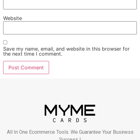
Website
Save my name, email, and website in this browser for
the next time I comment.
All In One Ecommerce Tools. We Guarantee Your Business
Success !