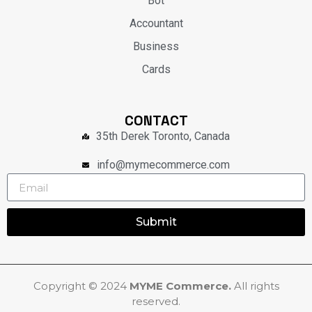
Bot
Accountant
Business
Cards
CONTACT
35th Derek Toronto, Canada
info@mymecommerce.com
Submit
Copyright © 2024
MYME Commerce.
All rights
reserved.