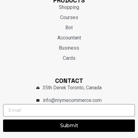
PRODUCTS
Shopping
Courses
Bot
Accountant
Business
Cards
CONTACT
35th Derek Toronto, Canada
info@mymecommerce.com
Submit