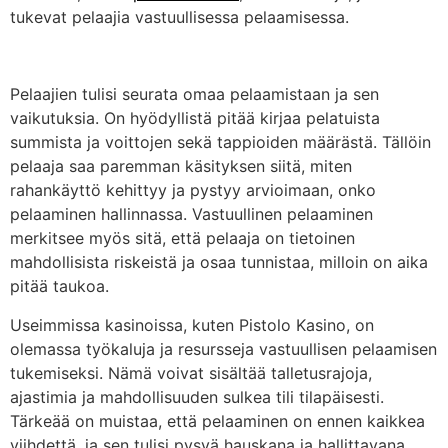
tukevat pelaajia vastuullisessa pelaamisessa.
Pelaajien tulisi seurata omaa pelaamistaan ja sen
vaikutuksia. On hyödyllistä pitää kirjaa pelatuista
summista ja voittojen sekä tappioiden määrästä. Tällöin
pelaaja saa paremman käsityksen siitä, miten
rahankäyttö kehittyy ja pystyy arvioimaan, onko
pelaaminen hallinnassa. Vastuullinen pelaaminen
merkitsee myös sitä, että pelaaja on tietoinen
mahdollisista riskeistä ja osaa tunnistaa, milloin on aika
pitää taukoa.
Useimmissa kasinoissa, kuten Pistolo Kasino, on
olemassa työkaluja ja resursseja vastuullisen pelaamisen
tukemiseksi. Nämä voivat sisältää talletusrajoja,
ajastimia ja mahdollisuuden sulkea tili tilapäisesti.
Tärkeää on muistaa, että pelaaminen on ennen kaikkea
viihdettä, ja sen tulisi pysyä hauskana ja hallittavana