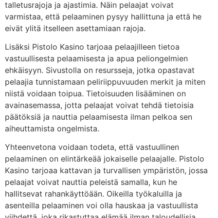
talletusrajoja ja ajastimia. Näin pelaajat voivat
varmistaa, että pelaaminen pysyy hallittuna ja että he
eivät ylitä itselleen asettamiaan rajoja.
Lisäksi Pistolo Kasino tarjoaa pelaajilleen tietoa
vastuullisesta pelaamisesta ja apua peliongelmien
ehkäisyyn. Sivustolla on resursseja, jotka opastavat
pelaajia tunnistamaan peliriippuvuuden merkit ja miten
niistä voidaan toipua. Tietoisuuden lisääminen on
avainasemassa, jotta pelaajat voivat tehdä tietoisia
päätöksiä ja nauttia pelaamisesta ilman pelkoa sen
aiheuttamista ongelmista.
Yhteenvetona voidaan todeta, että vastuullinen
pelaaminen on elintärkeää jokaiselle pelaajalle. Pistolo
Kasino tarjoaa kattavan ja turvallisen ympäristön, jossa
pelaajat voivat nauttia peleistä samalla, kun he
hallitsevat rahankäyttöään. Oikeilla työkaluilla ja
asenteilla pelaaminen voi olla hauskaa ja vastuullista
viihdettä, joka rikastuttaa elämää ilman taloudellisia