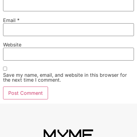
Email
*
Website
Save my name, email, and website in this browser for
the next time I comment.