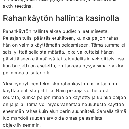
aktiviteettina.
Rahankäytön hallinta kasinolla
Rahankäytön hallinta alkaa budjetin laatimisesta.
Pelaajan tulisi päättää etukäteen, kuinka paljon rahaa
hän on valmis käyttämään pelaamiseen. Tämä summa ei
saisi ylittää sellaista määrää, joka vaikuttaisi hänen
päivittäiseen elämäänsä tai taloudellisiin velvoitteisiinsa.
Kun budjetti on asetettu, on tärkeää pysyä siinä, vaikka
pelionnea olisi tarjolla.
Yksi hyödyllinen tekniikka rahankäytön hallintaan on
käyttää erillistä pelitiliä. Näin pelaaja voi helposti
seurata, kuinka paljon rahaa on käytetty ja kuinka paljon
on jäljellä. Tämä voi myös vähentää houkutusta käyttää
enemmän rahaa kuin alun perin suunnitteli. Samalla tämä
luo mahdollisuuden arvioida omaa pelaamista
objektiivisemmin.