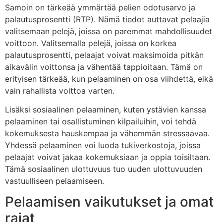
Samoin on tärkeää ymmärtää pelien odotusarvo ja
palautusprosentti (RTP). Nämä tiedot auttavat pelaajia
valitsemaan pelejä, joissa on paremmat mahdollisuudet
voittoon. Valitsemalla pelejä, joissa on korkea
palautusprosentti, pelaajat voivat maksimoida pitkän
aikavälin voittonsa ja vähentää tappioitaan. Tämä on
erityisen tärkeää, kun pelaaminen on osa viihdettä, eikä
vain rahallista voittoa varten.
Lisäksi sosiaalinen pelaaminen, kuten ystävien kanssa
pelaaminen tai osallistuminen kilpailuihin, voi tehdä
kokemuksesta hauskempaa ja vähemmän stressaavaa.
Yhdessä pelaaminen voi luoda tukiverkostoja, joissa
pelaajat voivat jakaa kokemuksiaan ja oppia toisiltaan.
Tämä sosiaalinen ulottuvuus tuo uuden ulottuvuuden
vastuulliseen pelaamiseen.
Pelaamisen vaikutukset ja omat
rajat