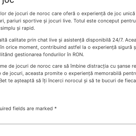
r de jocuri de noroc care oferă o experiență de joc unică ș
ri, pariuri sportive și jocuri live. Totul este conceput pentr
simplu și rapid.
ă calitate prin chat live și asistență disponibilă 24/7. Acea
tor în orice moment, contribuind astfel la o experiență sigur
litând gestionarea fondurilor în RON.
orme de jocuri de noroc care să îmbine distracția cu șanse r
e de jocuri, aceasta promite o experiență memorabilă pentru 
et te așteaptă să îți încerci norocul și să te bucuri de fi
uired fields are marked
*