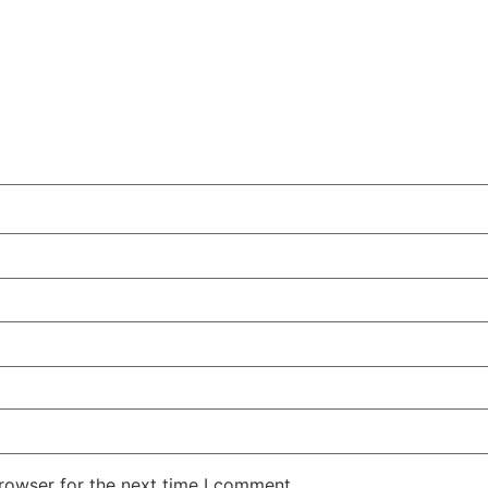
rowser for the next time I comment.