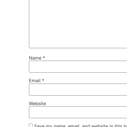
Name
*
Email
*
Website
Save my name, email, and website in this b