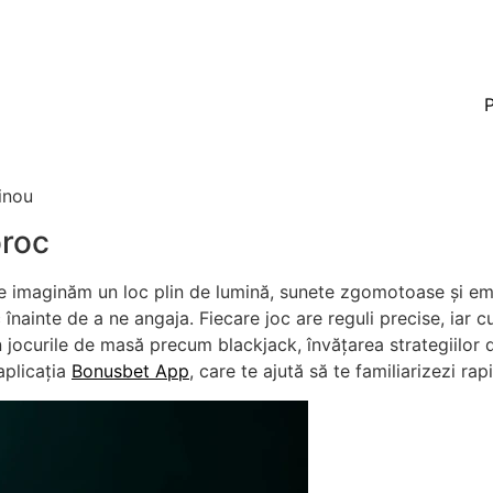
P
zinou
oroc
e imaginăm un loc plin de lumină, sunete zgomotoase și emoț
înainte de a ne angaja. Fiecare joc are reguli precise, iar
n jocurile de masă precum blackjack, învățarea strategiilor 
aplicația
Bonusbet App
, care te ajută să te familiarizezi rap