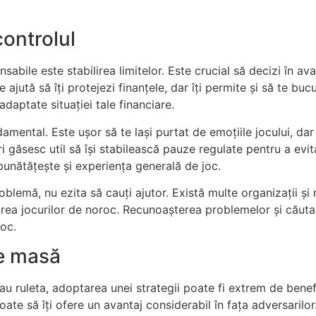
controlul
abile este stabilirea limitelor. Este crucial să decizi în avan
ută să îți protejezi finanțele, dar îți permite și să te bucur
 adaptate situației tale financiare.
mental. Este ușor să te lași purtat de emoțiile jocului, dar 
ori găsesc util să își stabilească pauze regulate pentru a evi
bunătățește și experiența generală de joc.
lemă, nu ezita să cauți ajutor. Există multe organizații și
area jocurilor de noroc. Recunoașterea problemelor și căutare
roc.
de masă
sau ruleta, adoptarea unei strategii poate fi extrem de bene
poate să îți ofere un avantaj considerabil în fața adversarilor